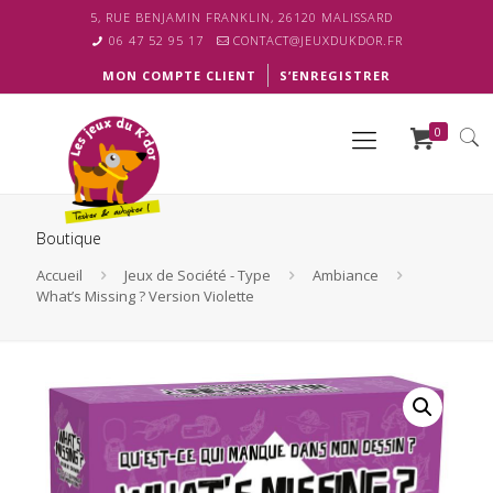
5, RUE BENJAMIN FRANKLIN, 26120 MALISSARD
06 47 52 95 17
CONTACT@JEUXDUKDOR.FR
MON COMPTE CLIENT
S’ENREGISTRER
0
Boutique
Accueil
Jeux de Société - Type
Ambiance
What’s Missing ? Version Violette