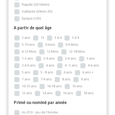
Rapide (20-50min)
Vaillante (50min-2h)
Epique (+2h)
A partir de quel âge
2 ans
13
3 à 4
3 à 9
5-10 ans
0 mois
0-6 Mois
6-12 Mois
12 Mois
12-18 Mois
1-3 ans
2-4 ans
2-6 ans
3 ans
3 à 6 ans
4 ans
4 - 5 ans
4-6 ans
5 ans
5 - 8 ans
6 ans
6 ans +
7 ans
7-9 ans
8 ans
9 ans
10-15 ans
16-18 ans
10 ans
12 ans
14 ans
16 ans
18 ans
Primé ou nominé par année
As d'Or - Jeu de l'Année