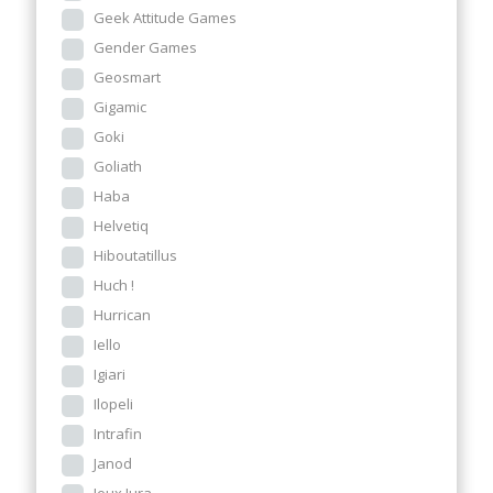
Geek Attitude Games
Gender Games
Geosmart
Gigamic
Goki
Goliath
Haba
Helvetiq
Hiboutatillus
Huch !
Hurrican
Iello
Igiari
Ilopeli
Intrafin
Janod