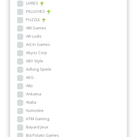
LIVRES
PELUCHES
PUZZLE
ABI Games
AB Ludis
Act In Games
Abyss Corp
ABY Style
Adlung Spiele
AEG
Albi
Ankama
Atalia
Asmodee
ATM Gaming
Bayard Jeux
Big Potato Games