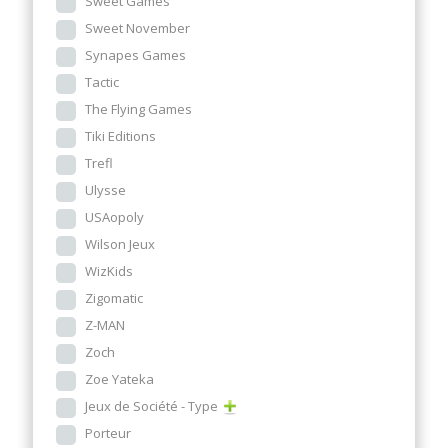
Sweet Games
Sweet November
Synapes Games
Tactic
The Flying Games
Tiki Editions
Trefl
Ulysse
USAopoly
Wilson Jeux
WizKids
Zigomatic
Z-MAN
Zoch
Zoe Yateka
Jeux de Société - Type
Porteur