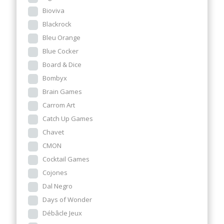
Bioviva
Blackrock
Bleu Orange
Blue Cocker
Board & Dice
Bombyx
Brain Games
Carrom Art
Catch Up Games
Chavet
CMON
Cocktail Games
Cojones
Dal Negro
Days of Wonder
Débâcle Jeux