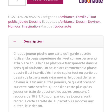
de
What's
Missing
?
UGS :
3760269592209
Catégories :
Ambiance
,
Famille / Tout
Version
public
,
Jeu de Dessins
Étiquettes :
Ambiance
,
Dessin
,
Deviner
,
Violette
Humour
,
Imagination
Marque :
Ludonaute
Description
Chaque joueur pioche une carte qu’il garde secrète
(utilisant la page supérieure du livret comme paravent)
et la place sous la page plastique transparente dans le
sens qu’il souhaite. On peut alors commencer la phase
dessin. Il est interdit d’écrire, de copier tout ou partie du
dessin de la carte mais néanmoins, le but est de faire
deviner à la fin aux autres joueurs, ce qui est présent
sur cette carte secrète. Quand il ne reste plus qu’un
joueur en train de dessiner, les autres comptent à
rebours de 10 à 1. Puis, un par un, les joueurs vont
retirer la carte secrète de leur livret puis montrer aux
autres, leur dessin.