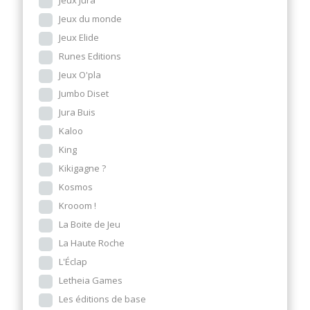
Jeux Jura
Jeux du monde
Jeux Elide
Runes Editions
Jeux O'pla
Jumbo Diset
Jura Buis
Kaloo
King
Kikigagne ?
Kosmos
Krooom !
La Boite de Jeu
La Haute Roche
L'Éclap
Letheia Games
Les éditions de base