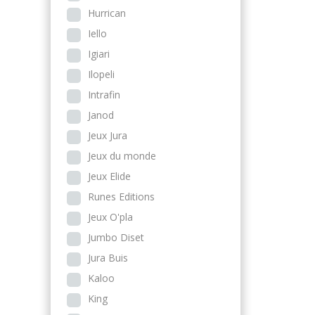
Hurrican
Iello
Igiari
Ilopeli
Intrafin
Janod
Jeux Jura
Jeux du monde
Jeux Elide
Runes Editions
Jeux O'pla
Jumbo Diset
Jura Buis
Kaloo
King