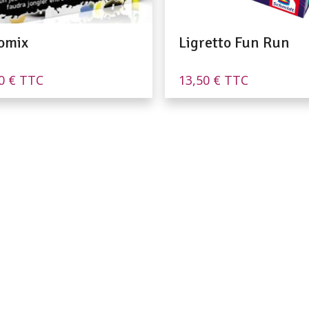
omix
Ligretto Fun Run
90
€
TTC
13,50
€
TTC