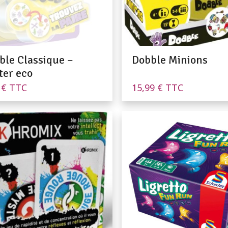
ble Classique –
Dobble Minions
ter eco
0
€
TTC
15,99
€
TTC