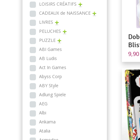
LOISIRS CRÉATIFS
CADEAUX de NAISSANCE
LIVRES
PELUCHES
Dob
PUZZLE
Blis
ABI Games
9,9
AB Ludis
Act In Games
Abyss Corp
ABY Style
Adlung Spiele
AEG
Albi
Ankama
Atalia
Asmodee