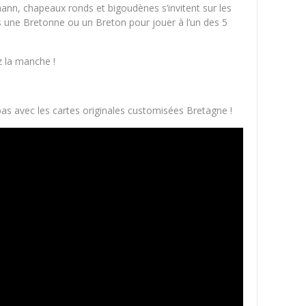
nn, chapeaux ronds et bigoudènes s’invitent sur les
urs une Bretonne ou un Breton pour jouer à l’un des 5
 la manche !
s avec les cartes originales customisées Bretagne !