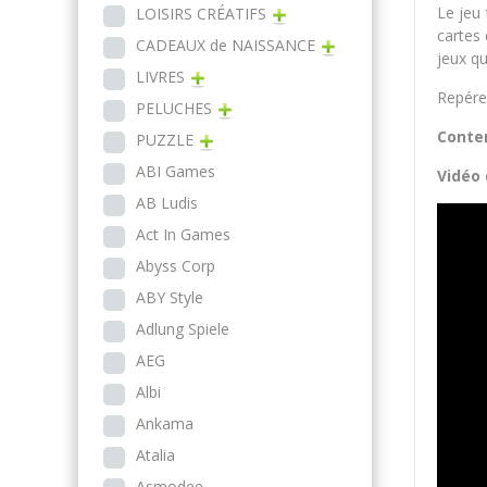
Le jeu
LOISIRS CRÉATIFS
cartes 
CADEAUX de NAISSANCE
jeux qu
LIVRES
Repére
PELUCHES
Conte
PUZZLE
ABI Games
Vidéo 
AB Ludis
Act In Games
Abyss Corp
ABY Style
Adlung Spiele
AEG
Albi
Ankama
Atalia
Asmodee