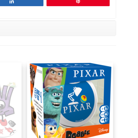
Partagez
Épingle