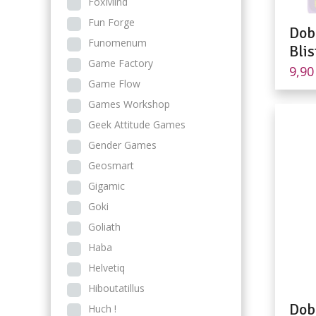
FoxMind
Fun Forge
Dob
Funomenum
Blis
Game Factory
9,9
Game Flow
Games Workshop
Geek Attitude Games
Gender Games
Geosmart
Gigamic
Goki
Goliath
Haba
Helvetiq
Hiboutatillus
Dob
Huch !