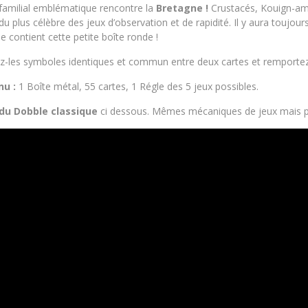
 familial emblématique rencontre la
Bretagne !
Crustacés, Kouign-ama
du plus célèbre des jeux d’observation et de rapidité. Il y aura toujo
e contient cette petite boîte ronde !
z-les symboles identiques et commun entre deux cartes et remportez
nu :
1 Boîte métal, 55 cartes, 1 Régle des 5 jeux possibles.
du Dobble classique
ci dessous. Mêmes mécaniques de jeux mais pa