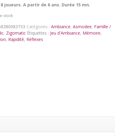
 8 joueurs. A partir de 6 ans. Durée 15 mn.
e stock
58380083733
Catégories :
Ambiance
,
Asmodee
,
Famille /
ic
,
Zigomatic
Étiquettes :
Jeu d'Ambiance
,
Mémoire
,
ion
,
Rapidité
,
Réflexes