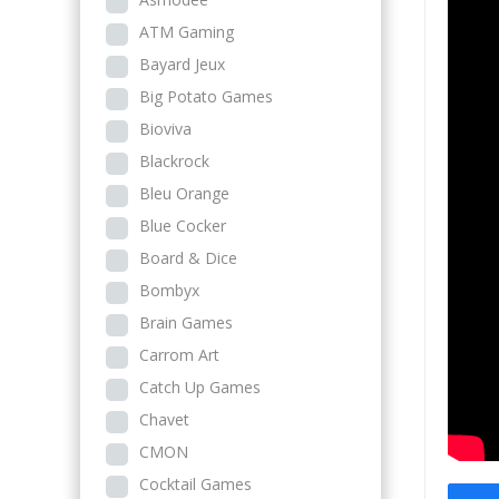
ATM Gaming
Bayard Jeux
Big Potato Games
Bioviva
Blackrock
Bleu Orange
Blue Cocker
Board & Dice
Bombyx
Brain Games
Carrom Art
Catch Up Games
Chavet
CMON
Cocktail Games