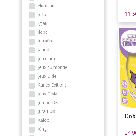
Hurrican
11,
Iello
Igiari
Ilopeli
Intrafin
Janod
Jeux Jura
Jeux du monde
Jeux Elide
Runes Editions
Jeux O'pla
Jumbo Diset
Jura Buis
Dob
Kaloo
King
24,