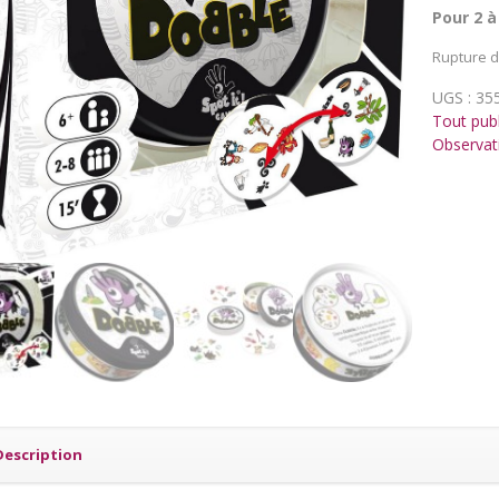
Pour 2 à
Rupture d
UGS :
35
Tout publ
Observat
Description