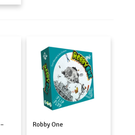
 –
Robby One