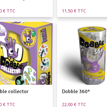
50
€
TTC
11,50
€
TTC
ble collector
Dobble 360°
90
€
TTC
22,00
€
TTC