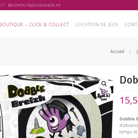
 17
CONTACT@JEUXDUKDOR.FR
BOUTIQUE – CLICK & COLLECT
LOCATION DE JEUX
CONT
Accueil
Dob
15,
Dobble 
d’observa
temps et 